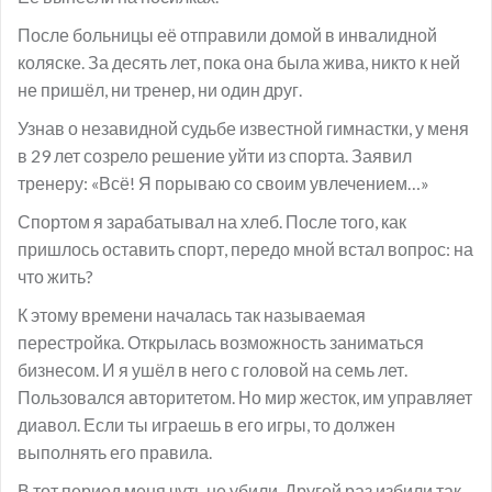
После больницы её отправили домой в инвалидной
коляске. За десять лет, пока она была жива, никто к ней
не пришёл, ни тренер, ни один друг.
Узнав о незавидной судьбе известной гимнастки, у меня
в 29 лет созрело решение уйти из спорта. Заявил
тренеру: «Всё! Я порываю со своим увлечением…»
Спортом я зарабатывал на хлеб. После того, как
пришлось оставить спорт, передо мной встал вопрос: на
что жить?
К этому времени началась так называемая
перестройка. Открылась возможность заниматься
бизнесом. И я ушёл в него с головой на семь лет.
Пользовался авторитетом. Но мир жесток, им управляет
диавол. Если ты играешь в его игры, то должен
выполнять его правила.
В тот период меня чуть не убили. Другой раз избили так,