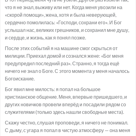
что я не знал, выживу или нет. Когда меня увозили на
«скорой помощи», жена, хотя и была неверующей,
сердечно помолилась: «Господи, сохрани его». И Бог
услышал нас, великих грешников, и сохранил мне душу,
и сердце, и жизнь, как я понял позже.
После этих событий я на машине смог скрыться от
милиции. Приехал домой и сознался жене: «Бог меня
предупредил последний раз». Странно, я тогда ещё
ничего не знал о Боге. С этого момента у меня началось
Богоискание.
Бог явил мне милость: я попал на большое
христианское общение. Меня, впервые пришедшего, и
других новичков провели вперёд и посадили рядом со
служителями (только здесь нашли свободные места).
Скажу честно, слушая проповеди, я ничего не понимал.
С дыму, с угара я попал в чистую атмосферу — она меня