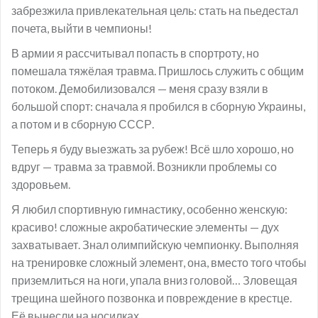
забрезжила привлекательная цель: стать на пьедестал
почета, выйти в чемпионы!
В армии я рассчитывал попасть в спортроту, но
помешала тяжёлая травма. Пришлось служить с общим
потоком. Демобилизовался — меня сразу взяли в
большой спорт: сначала я пробился в сборную Украины,
а потом и в сборную СССР.
Теперь я буду выезжать за рубеж! Всё шло хорошо, но
вдруг — травма за травмой. Возникли проблемы со
здоровьем.
Я любил спортивную гимнастику, особенно женскую:
красиво! сложные акробатические элементы — дух
захватывает. Знал олимпийскую чемпионку. Выполняя
на тренировке сложный элемент, она, вместо того чтобы
приземлиться на ноги, упала вниз головой… Зловещая
трещина шейного позвонка и повреждение в крестце.
Её вынесли на носилках.