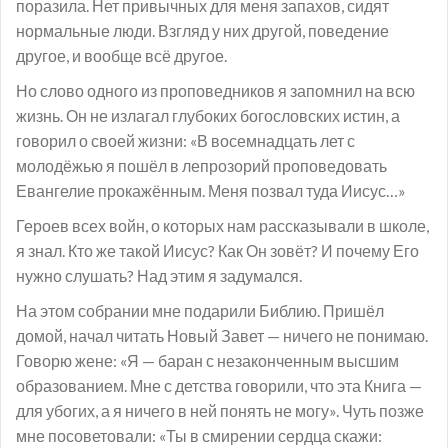
поразила. Нет привычных для меня запахов, сидят
нормальные люди. Взгляд у них другой, поведение
другое, и вообще всё другое.
Но слово одного из проповедников я запомнил на всю
жизнь. Он не излагал глубоких богословских истин, а
говорил о своей жизни: «В восемнадцать лет с
молодёжью я пошёл в лепрозорий проповедовать
Евангелие прокажённым. Меня позвал туда Иисус…»
Героев всех войн, о которых нам рассказывали в школе,
я знал. Кто же такой Иисус? Как Он зовёт? И почему Его
нужно слушать? Над этим я задумался.
На этом собрании мне подарили Библию. Пришёл
домой, начал читать Новый Завет — ничего не понимаю.
Говорю жене: «Я — баран с незаконченным высшим
образованием. Мне с детства говорили, что эта Книга —
для убогих, а я ничего в ней понять не могу». Чуть позже
мне посоветовали: «Ты в смирении сердца скажи: