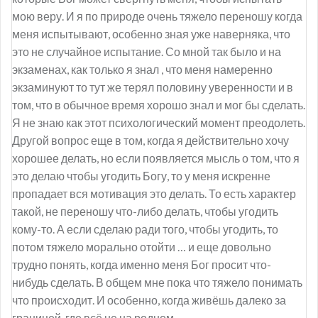
мою веру. И я по природе очень тяжело переношу когда
меня испытывают, особенно зная уже наверняка, что
это не случайное испытание. Со мной так было и на
экзаменах, как только я знал , что меня намеренно
экзаминуют то тут же терял половину уверенности и в
том, что в обычное время хорошо знал и мог бы сделать.
Я не знаю как этот психологический момент преодолеть.
Другой вопрос еще в том, когда я действительно хочу
хорошее делать, но если появляется мысль о том, что я
это делаю чтобы угодить Богу, то у меня искренне
пропадает вся мотивация это делать. То есть характер
такой, не переношу что-либо делать, чтобы угодить
кому-то. А если сделаю ради того, чтобы угодить, то
потом тяжело морально отойти … и еще довольно
трудно понять, когда именно меня Бог просит что-
нибудь сделать. В общем мне пока что тяжело понимать
что происходит. И особенно, когда живёшь далеко за
границей, где всё не на родном.