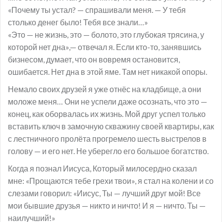
«Почему ты устал? — спрашивали меня. — У тебя
столько денег было! Тебя все знали…»
«Это — не жизнь, это — болото, это глубокая трясина, у
которой нет дна»,— отвечал я. Если кто-то, занявшись
бизнесом, думает, что он вовремя остановится,
ошибается. Нет дна в этой яме. Там нет никакой опоры.
Немало своих друзей я уже отнёс на кладбище, а они
моложе меня… Они не успели даже осознать, что это —
конец, как оборвалась их жизнь. Мой друг успел только
вставить ключ в замочную скважину своей квартиры, как
с лестничного пролёта прогремело шесть выстрелов в
голову — и его нет. Не уберегло его большое богатство.
Когда я познал Иисуса, Который милосердно сказал
мне: «Прощаются тебе грехи твои», я стал на колени и со
слезами говорил: «Иисус, Ты — лучший друг мой! Все
мои бывшие друзья — никто и ничто! И я — ничто. Ты —
наилучший!»