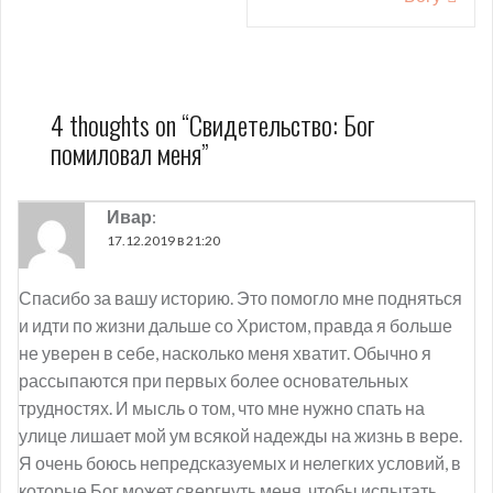
записям
4 thoughts on “
Свидетельство: Бог
помиловал меня
”
Ивар
:
17.12.2019 в 21:20
Спасибо за вашу историю. Это помогло мне подняться
и идти по жизни дальше со Христом, правда я больше
не уверен в себе, насколько меня хватит. Обычно я
рассыпаются при первых более основательных
трудностях. И мысль о том, что мне нужно спать на
улице лишает мой ум всякой надежды на жизнь в вере.
Я очень боюсь непредсказуемых и нелегких условий, в
которые Бог может свергнуть меня, чтобы испытать