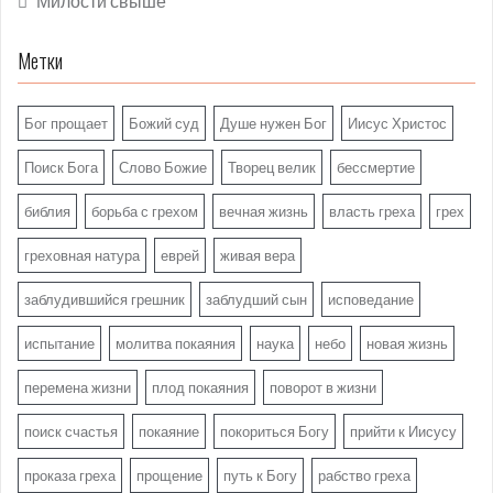
Милости свыше
Метки
Бог прощает
Божий суд
Душе нужен Бог
Иисус Христос
Поиск Бога
Слово Божие
Творец велик
бессмертие
библия
борьба с грехом
вечная жизнь
власть греха
грех
греховная натура
еврей
живая вера
заблудившийся грешник
заблудший сын
исповедание
испытание
молитва покаяния
наука
небо
новая жизнь
перемена жизни
плод покаяния
поворот в жизни
поиск счастья
покаяние
покориться Богу
прийти к Иисусу
проказа греха
прощение
путь к Богу
рабство греха