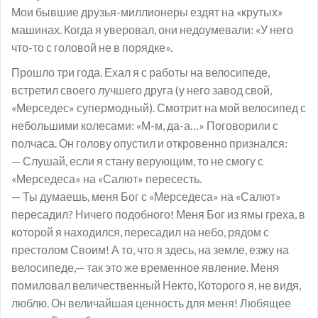
Мои бывшие друзья-миллионеры ездят на «крутых»
машинах. Когда я уверовал, они недоумевали: «У него
что-то с головой не в порядке».
Прошло три года. Ехал я с работы на велосипеде,
встретил своего лучшего друга (у него завод свой,
«Мерседес» супермодный). Смотрит на мой велосипед с
небольшими колесами: «М-м, да-а…» Поговорили с
полчаса. Он голову опустил и откровенно признался:
— Слушай, если я стану верующим, то не смогу с
«Мерседеса» на «Салют» пересесть.
— Ты думаешь, меня Бог с «Мерседеса» на «Салют»
пересадил? Ничего подобного! Меня Бог из ямы греха, в
которой я находился, пересадил на небо, рядом с
престолом Своим! А то, что я здесь, на земле, езжу на
велосипеде,— так это же временное явление. Меня
помиловал величественный Некто, Которого я, не видя,
люблю. Он величайшая ценность для меня! Любящее