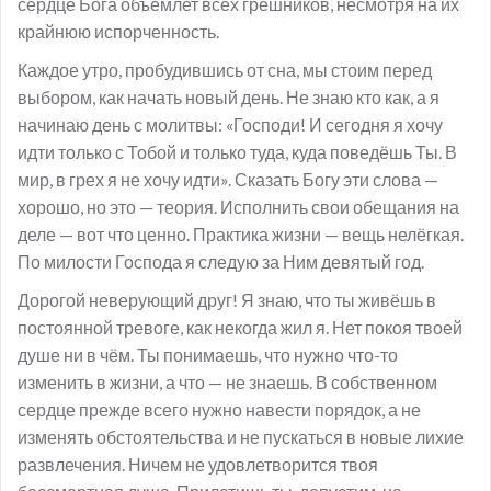
сердце Бога объемлет всех грешников, несмотря на их
крайнюю испорченность.
Каждое утро, пробудившись от сна, мы стоим перед
выбором, как начать новый день. Не знаю кто как, а я
начинаю день с молитвы: «Господи! И сегодня я хочу
идти только с Тобой и только туда, куда поведёшь Ты. В
мир, в грех я не хочу идти». Сказать Богу эти слова —
хорошо, но это — теория. Исполнить свои обещания на
деле — вот что ценно. Практика жизни — вещь нелёгкая.
По милости Господа я следую за Ним девятый год.
Дорогой неверующий друг! Я знаю, что ты живёшь в
постоянной тревоге, как некогда жил я. Нет покоя твоей
душе ни в чём. Ты понимаешь, что нужно что-то
изменить в жизни, а что — не знаешь. В собственном
сердце прежде всего нужно навести порядок, а не
изменять обстоятельства и не пускаться в новые лихие
развлечения. Ничем не удовлетворится твоя