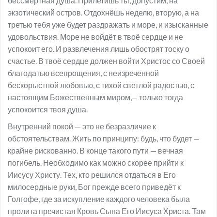
бессмертная душа. Прилетишь ты, допустим, на
экзотический остров. Отдохнёшь неделю, вторую, а на
третью тебя уже будет раздражать и море, и изысканные
удовольствия. Море не войдёт в твоё сердце и не
успокоит его. И развлечения лишь обострят тоску о
счастье. В твоё сердце должен войти Христос со Своей
благодатью всепрощения, с неизреченной
бескорыстной любовью, с тихой светлой радостью, с
настоящим Божественным миром,— только тогда
успокоится твоя душа.
Внутренний покой — это не безразличие к
обстоятельствам. Жить по принципу: будь, что будет —
крайне рискованно. В конце такого пути — вечная
погибель. Необходимо как можно скорее прийти к
Иисусу Христу. Тех, кто решился отдаться в Его
милосердные руки, Бог прежде всего приведёт к
Голгофе, где за искупление каждого человека была
пролита пречистая Кровь Сына Его Иисуса Христа. Там