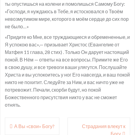
ты опустишься на колени и помолишься Самому Богу:
«Господи, я нуждаюсь в Тебе, я истосковался о Твоём
невозмутимом мире, которого в моём сердце до сих пор
не было…»
«Придите ко Мне, все труждающиеся и обремененные, и
Я успокою вас»,— призывает Христос (Евангелие от
Матфея 11 глава, 28 стих) . Только Он дарует настоящий
покой. В Нём — ответы на все вопросы. Примите же Его
в свою душу, и все тревоги ваши улягутся. Послушайте
Христа и вы успокоитесь у ног Его навсегда, и ваш покой
никто не похитит. Следуйте за Ним, и вас ничто уже не
потревожит. Печали, скорби будут, но покой
Божественного присутствия никто у вас не сможет
отнять.
Навигация
А Вы «свои» Богу?
Страдания влекут к
по
Богу