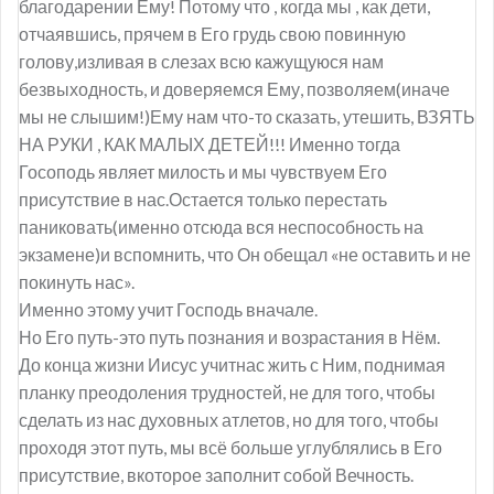
благодарении Ему! Потому что , когда мы , как дети,
отчаявшись, прячем в Его грудь свою повинную
голову,изливая в слезах всю кажущуюся нам
безвыходность, и доверяемся Ему, позволяем(иначе
мы не слышим!)Ему нам что-то сказать, утешить, ВЗЯТЬ
НА РУКИ , КАК МАЛЫХ ДЕТЕЙ!!! Именно тогда
Госоподь являет милость и мы чувствуем Его
присутствие в нас.Остается только перестать
паниковать(именно отсюда вся неспособность на
экзамене)и вспомнить, что Он обещал «не оставить и не
покинуть нас».
Именно этому учит Господь вначале.
Но Его путь-это путь познания и возрастания в Нём.
До конца жизни Иисус учитнас жить с Ним, поднимая
планку преодоления трудностей, не для того, чтобы
сделать из нас духовных атлетов, но для того, чтобы
проходя этот путь, мы всё больше углублялись в Его
присутствие, вкоторое заполнит собой Вечность.