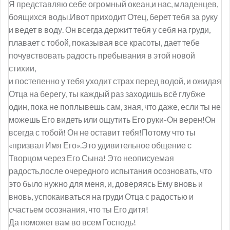
Я представляю себе огромный океан,и нас, младенцев,
боящихся воды.Ивот приходит Отец, берет тебя за руку
и ведет в воду. Он всегда держит тебя у себя на груди,
плавает с тобой, показывая все красоты, дает тебе
почувствовать радость пребывания в этой новой
стихии,
и постепенно у тебя уходит страх перед водой, и ожидая
Отца на берегу, ты каждый раз заходишь всё глубже
один, пока не поплывешь сам, зная, что даже, если ты не
можешь Его видеть или ощутить Его руки-Он верен!Он
всегда с тобой! Он не оставит тебя!Потому что ты
«призвал Имя Его».Это удивительное общение с
Творцом через Его Сына! Это неописуемая
радость,после очередного испытания осозновать, что
это было нужно для меня, и, доверяясь Ему вновь и
вновь, успокаиваться на груди Отца с радостью и
счастьем осознания, что ты Его дитя!
Да поможет вам во всем Господь!