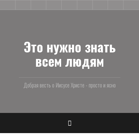
Skip
Поиск
Прощение
Природа
Истории
Основные
Совесть
Трудные
Вера
Жу
to
Бога
греха
из
вопросы
вопросы
и
жизни
тра
content
Это нужно знать
всем людям
Добрая весть о Иисусе Христе - просто и ясно